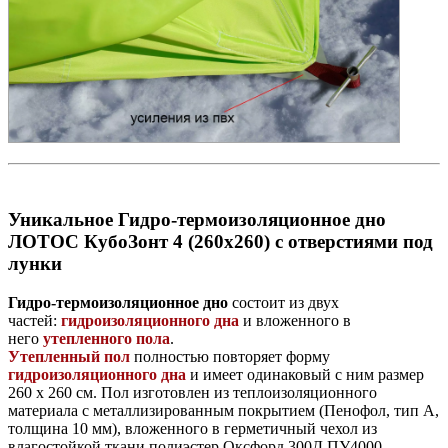
Уникальное Гидро-термоизоляционное дно
ЛОТОС КубоЗонт 4 (260х260) с отверстиями под
лунки
Гидро-термоизоляционное дно
состоит из двух
частей:
гидроизоляционного дна
и вложенного в
него
утепленного пола
.
Утепленный пол
полностью повторяет форму
гидроизоляционного дна
и имеет одинаковый с ним размер
260 х 260 см. Пол изготовлен из теплоизоляционного
материала с металлизированным покрытием (Пенофол, тип А,
толщина 10 мм), вложенного в герметичный чехол из
влагостойкой ткани полиэстер Оксфорд 300Д ПУ4000.