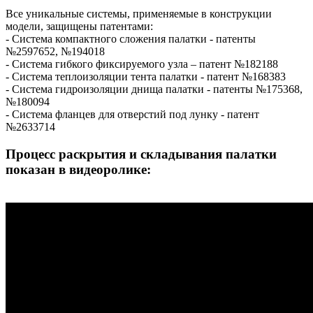
Все уникальные системы, применяемые в конструкции
модели, защищены патентами:
- Система компактного сложения палатки - патенты
№2597652, №194018
- Система гибкого фиксируемого узла – патент №182188
- Система теплоизоляции тента палатки - патент №168383
- Система гидроизоляции днища палатки - патенты №175368,
№180094
- Система фланцев для отверстий под лунку - патент
№2633714
Процесс раскрытия и складывания палатки
показан в видеоролике: