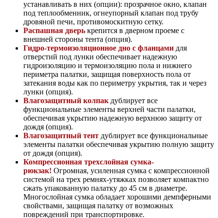
устанавливать в них (опции): прозрачное окно, клапан
под теплообменник, огнеупорный клапан под трубу
дровяной печи, противомоскитную сетку.
Распашная дверь
крепится в дверном проеме с
внешней стороны тента (опция).
Гидро-термоизоляционное дно с фланцами
для
отверстий под лунки обеспечивает надежную
гидроизоляцию и термоизоляцию пола и нижнего
периметра палатки, защищая поверхность пола от
затекания воды как по периметру укрытия, так и через
лунки (опция).
Влагозащитный колпак
дублирует все
функциональные элементы верхней части палатки,
обеспечивая укрытию надежную верхнюю защиту от
дождя (опция).
Влагозащитный тент
дублирует все функциональные
элементы палатки обеспечивая укрытию полную защиту
от дождя (опция).
Компрессионная трехслойная сумка-
рюкзак!
Огромная, усиленная сумка с компрессионной
системой на трех ремнях-утяжках позволяет компактно
сжать упакованную палатку до 45 см в диаметре.
Многослойная сумка обладает хорошими демпферными
свойствами, защищая палатку от возможных
повреждений при транспортировке.