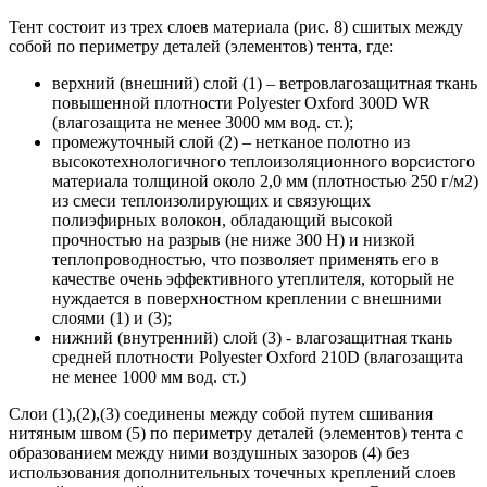
Тент состоит из трех слоев материала (рис. 8) сшитых между
собой по периметру деталей (элементов) тента, где:
верхний (внешний) слой (1) – ветровлагозащитная ткань
повышенной плотности Polyester Oxford 300D WR
(влагозащита не менее 3000 мм вод. ст.);
промежуточный слой (2) – нетканое полотно из
высокотехнологичного теплоизоляционного ворсистого
материала толщиной около 2,0 мм (плотностью 250 г/м2)
из смеси теплоизолирующих и связующих
полиэфирных волокон, обладающий высокой
прочностью на разрыв (не ниже 300 Н) и низкой
теплопроводностью, что позволяет применять его в
качестве очень эффективного утеплителя, который не
нуждается в поверхностном креплении с внешними
слоями (1) и (3);
нижний (внутренний) слой (3) - влагозащитная ткань
средней плотности Polyester Oxford 210D (влагозащита
не менее 1000 мм вод. ст.)
Слои (1),(2),(3) соединены между собой путем сшивания
нитяным швом (5) по периметру деталей (элементов) тента с
образованием между ними воздушных зазоров (4) без
использования дополнительных точечных креплений слоев