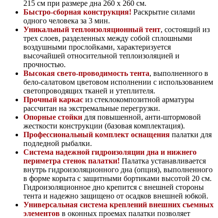
215 см при размере дна 260 х 260 см.
Быстро-сборная конструкция!
Раскрытие силами
одного человека за 3 мин.
Уникальный теплоизоляционный тент
, состоящий из
трех слоев, разделенных между собой сплошными
воздушными прослойками, характеризуется
высочайшей относительной теплоизоляцией и
прочностью.
Высокая свето-проводимость тента
, выполненного в
бело-салатовом цветовом исполнении с использованием
светопроводящих тканей и утеплителя.
Прочный каркас
из стеклокомпозитной арматуры
рассчитан на экстремальные перегрузки.
Опорные стойки
для повышенной, анти-штормовой
жесткости конструкции (базовая комплектация).
Профессиональный комплект оснащения
палатки для
подледной рыбалки.
Система надежной гидроизоляции дна и нижнего
периметра стенок палатки!
Палатка устанавливается
внутрь гидроизоляционного дна (опция), выполненного
в форме корыта с защитными бортиками высотой 20 см.
Гидроизоляционное дно крепится с внешней стороны
тента и надежно защищено от осадков внешней юбкой.
Универсальная система креплений внешних съемных
элементов
в оконных проемах палатки позволяет