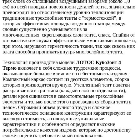
трех слоев со сплошными воздушными зазорами (около 1,0
см) по всей площади поверхности деталей тента, значительно
превосходит по относительному уровню теплоизоляции
традиционные трехслойные тенты с "термостежкой", в
которых эффективная площадь воздушного зазора между
слоями существенно уменьшается из-за
многочисленных, скрепляющих слои тента, спаек. Спайки от
«термостежки» служат эффективными «мостиками холода» и,
при этом, нарушают герметичность ткани, так как сквозь них
влага способна проникать внутрь многослойного тента.
Технология производства модели
ЛОТОС КубоЗонт 4
Термо
включает в себя сложные трудоемкие процессы,
оказывающие большое влияние на себестоимость изделия.
Компактный каркас состоит из десятков элементов, сборка
которых производится вручную. Утепленный тент палатки
раскраивается в три этапа (каждый слой по отдельности),
детали кроя сшиваются в самостоятельные трехслойные
элементы и только после этого производится сборка тента в
целом. Огромный объем ручного труда и сложное
технологическое оснащение конструкции характеризуют ее
высокую стоимость, а совокупные уникальные
характеристики и особенности определяют высокие
потребительские качества изделия, которые по достоинству
сможет оценить требовательный пользователь.