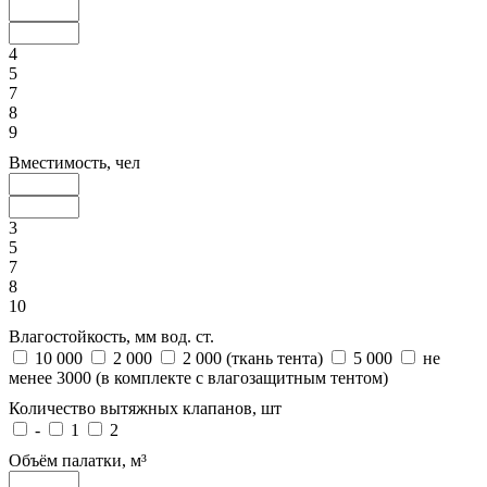
4
5
7
8
9
Вместимость, чел
3
5
7
8
10
Влагостойкость, мм вод. ст.
10 000
2 000
2 000 (ткань тента)
5 000
не
менее 3000 (в комплекте с влагозащитным тентом)
Количество вытяжных клапанов, шт
-
1
2
Объём палатки, м³