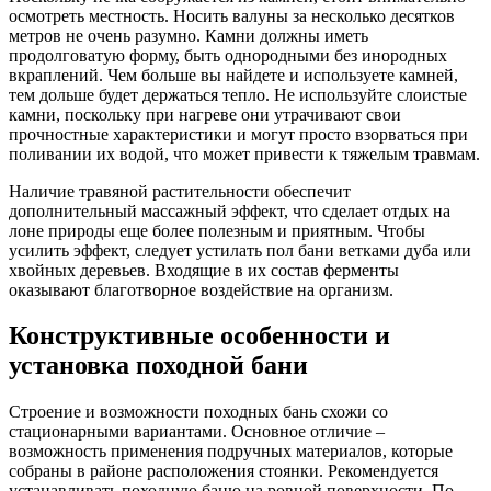
осмотреть местность. Носить валуны за несколько десятков
метров не очень разумно. Камни должны иметь
продолговатую форму, быть однородными без инородных
вкраплений. Чем больше вы найдете и используете камней,
тем дольше будет держаться тепло. Не используйте слоистые
камни, поскольку при нагреве они утрачивают свои
прочностные характеристики и могут просто взорваться при
поливании их водой, что может привести к тяжелым травмам.
Наличие травяной растительности обеспечит
дополнительный массажный эффект, что сделает отдых на
лоне природы еще более полезным и приятным. Чтобы
усилить эффект, следует устилать пол бани ветками дуба или
хвойных деревьев. Входящие в их состав ферменты
оказывают благотворное воздействие на организм.
Конструктивные особенности и
установка походной бани
Строение и возможности походных бань схожи со
стационарными вариантами. Основное отличие –
возможность применения подручных материалов, которые
собраны в районе расположения стоянки. Рекомендуется
устанавливать походную баню на ровной поверхности. По