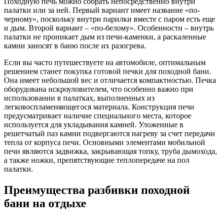
Походную печь можно собрать непосредственно внутри
палатки или за ней. Первый вариант имеет название «по-
черному», поскольку внутри парилки вместе с паром есть еще
и дым. Второй вариант – «по-белому». Особенности – внутрь
палатки не проникает дым из печи-каменки, а раскаленные
камни заносят в баню после их разогрева.
Если вы часто путешествуете на автомобиле, оптимальным
решением станет покупка готовой печки для походной бани.
Она имеет небольшой вес и отличается компактностью. Печка
оборудована искроуловителем, что особенно важно при
использовании в палатках, выполненных из
легковоспламеняющегося материала. Конструкция печи
предусматривает наличие специального места, которое
используется для укладывания камней. Уложенные в
решетчатый паз камни подвергаются нагреву за счет передачи
тепла от корпуса печи. Основными элементами мобильной
печи являются задвижка, закрывающая топку, труба дымохода,
а также ножки, препятствующие теплопередаче на пол
палатки.
Преимущества разбивки походной
бани на отдыхе