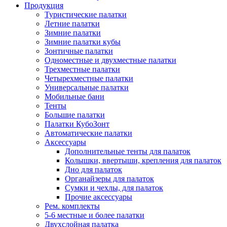
Продукция
Туристические палатки
Летние палатки
Зимние палатки
Зимние палатки кубы
Зонтичные палатки
Одноместные и двухместные палатки
Трехместные палатки
Четырехместные палатки
Универсальные палатки
Мобильные бани
Тенты
Большие палатки
Палатки КубоЗонт
Автоматические палатки
Аксессуары
Дополнительные тенты для палаток
Колышки, ввертыши, крепления для палаток
Дно для палаток
Органайзеры для палаток
Сумки и чехлы, для палаток
Прочие аксессуары
Рем. комплекты
5-6 местные и более палатки
Двухслойная палатка