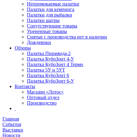
Непромокаемые палатки
Палатки для кемпинга
Палатки для рыбалки
Палатки шатры
Сопутствующие товары
Уцененные товары
Снятые с производства нет в наличии
Дождевики
Обзоры
Палатка Пирамида-2
Палатка КубоЗонт 4-У
Палатка КубоЗонт 4 Термо
Палатка 5У и 5УТ
Палатка КубоЗонт 6
Палатка КубоЗонт 6-У
Контакты
Магазин «Лотос»
Оптовый отдел
Производство
Главная
События
Выставки
Новости