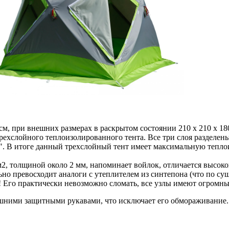
 см, при внешних размерах в раскрытом состоянии 210 х 210 х 18
рехслойного теплоизолированного тента. Все три слоя разделен
. В итоге данный трехслойный тент имеет максимальную тепло
м2, толщиной около 2 мм, напоминает войлок, отличается высок
но превосходит аналоги с утеплителем из синтепона (что по суще
 Его практически невозможно сломать, все узлы имеют огромны
шними защитными рукавами, что исключает его обмораживание.