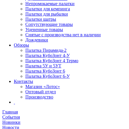
Непромокаемые палатки
Палатки для кемпинга
Палатки для рыбалки
Палатки шатры
Сопутствующие товары
Уцененные товары
Снятые с производства нет в наличии
Дождевики
Обзоры
Палатка Пирамида-2
Палатка КубоЗонт 4-У
Палатка КубоЗонт 4 Термо
Палатка 5У и 5УТ
Палатка КубоЗонт 6
Палатка КубоЗонт 6-У
Контакты
Магазин «Лотос»
Оптовый отдел
Производство
Главная
События
Новинки
Новости