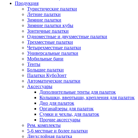
Продукция
Туристические палатки
Летние палатки
Зимние палатки
Зимние палатки кубы
Зонтичные палатки
Одноместные и двухместные палатки
Трехместные палатки
Четырехместные палатки
Универсальные палатки
Мобильные бани
Тенты
Большие палатки
Палатки КубоЗонт
Автоматические палатки
Аксессуары
Дополнительные тенты для палаток
Колышки, ввертыши, крепления для палаток
Дно для палаток
Органайзеры для палаток
Сумки и чехлы, для палаток
Прочие аксессуары
Рем. комплекты
5-6 местные и более палатки
Двухслойная палатка