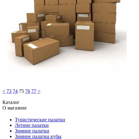
<
73
74
75
76
77
>
Каталог
О магазине
Туристические палатки
Летние палатки
Зимние палатки
Зимние палатки кубы