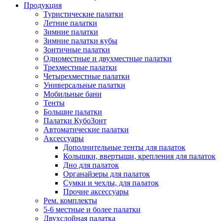
Продукция
Туристические палатки
Летние палатки
Зимние палатки
Зимние палатки кубы
Зонтичные палатки
Одноместные и двухместные палатки
Трехместные палатки
Четырехместные палатки
Универсальные палатки
Мобильные бани
Тенты
Большие палатки
Палатки КубоЗонт
Автоматические палатки
Аксессуары
Дополнительные тенты для палаток
Колышки, ввертыши, крепления для палаток
Дно для палаток
Органайзеры для палаток
Сумки и чехлы, для палаток
Прочие аксессуары
Рем. комплекты
5-6 местные и более палатки
Двухслойная палатка