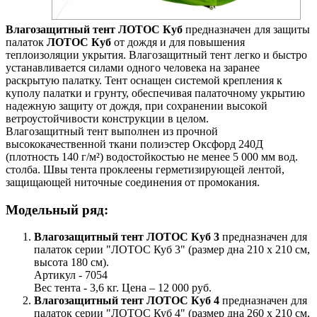
Влагозащитный тент ЛОТОС Куб
предназначен для защиты
палаток
ЛОТОС Куб
от дождя и для повышения
теплоизоляции укрытия. Влагозащитный тент легко и быстро
устанавливается силами одного человека на заранее
раскрытую палатку. Тент оснащен системой крепления к
куполу палатки и грунту, обеспечивая палаточному укрытию
надежную защиту от дождя, при сохранении высокой
ветроустойчивости конструкции в целом.
Влагозащитный тент выполнен из прочной
высококачественной ткани полиэстер Оксфорд 240Д
(плотность 140 г/м²) водостойкостью не менее 5 000 мм вод.
столба. Швы тента проклеены герметизирующей лентой,
защищающей ниточные соединения от промокания.
Модельный ряд:
Влагозащитный тент ЛОТОС Куб 3
предназначен для
палаток серии "ЛОТОС Куб 3" (размер дна 210 х 210 см,
высота 180 см).
Артикул - 7054
Вес тента - 3,6 кг. Цена – 12 000 руб.
Влагозащитный тент ЛОТОС Куб 4
предназначен для
палаток серии "ЛОТОС Куб 4" (размер дна 260 х 210 см,