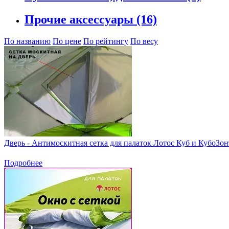
Прочие аксессуары
(16)
По названию
По цене
По рейтингу
По весу
Дверь - Антимоскитная сетка для палаток Лотос Куб и КубоЗон
Подробнее