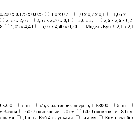
0.200 х 0.175 х 0.025
1,0 х 0,7
1,0 х 0,7 х 0,1
1,66 х
2,55 х 2,65
2,55 х 2,70 х 0,1
2,6 х 2,1
2,6 х 2,6 х 0,2
,8
5,05 х 4,40
5,05 х 4,40 х 0,20
Модель Куб 3: 2,1 х 2,1
50x250
5 шт
5/5, Салатовое с дверью, ПУ3000
6 шт
м 3-слоя
6027 оливковый 120 см
6029 оливковый 180 см
лунками
Дно на Куб 4 с лунками
зимняя
Комплект без