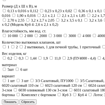
Размер (Д х Ш х В), м
0,13 х 0,016 х 0,112
0,23 х 0,23 х 0,02
0,36 х 0,1 х 0,1
0,016
1,90 х 0,016
2,1 х 2,1
2,1 х 2,1 х 1,85
2,2 х 1,7
2,70 х 2,55
3,2 х 2,7 х 2,05
3,2 х 3,5 х 0,1
3,2 х 3,6
х 0,2 (Модель Куб 4: 2,6 х 2,1 х 0,2)
Влагостойкость, мм вод. ст.
10 000
2 000
2000
3 000
3000
4 000
4000
Количество вытяжных клапанов, шт
1
2
2 вытяжных, 1 для печной трубы, 1 приточный
Вес изделия, кг
0,2
0,3
1,44
1,9
11,0
2,9 (ПУ4000 - 4,4)
4
материал
5шт
6 шт
вариант
1 шт
3 шт
3/3 Салатовый, ПУ1000
3/5 Салатовый
6020 салатовый 110 см
6023 салатовый 120 см
6024 сала
3-слоя
6030 оливковый 130 см 3-слоя
6031 салатовый 180
бортика
Комплект с бортиком
Куб 3
Куб 4
Лотос 