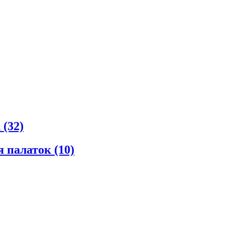
к
(32)
я палаток
(10)