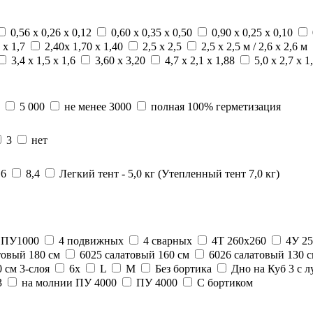
0,56 х 0,26 х 0,12
0,60 х 0,35 х 0,50
0,90 х 0,25 х 0,10
 х 1,7
2,40х 1,70 х 1,40
2,5 х 2,5
2,5 х 2,5 м / 2,6 х 2,6 м
3,4 х 1,5 х 1,6
3,60 x 3,20
4,7 х 2,1 х 1,88
5,0 х 2,7 х 1
5 000
не менее 3000
полная 100% герметизация
3
нет
,6
8,4
Легкий тент - 5,0 кг (Утепленный тент 7,0 кг)
, ПУ1000
4 подвижных
4 сварных
4Т 260х260
4У 2
товый 180 см
6025 салатовый 160 см
6026 салатовый 130 с
 см 3-слоя
6х
L
M
Без бортика
Дно на Куб 3 с 
3
на молнии ПУ 4000
ПУ 4000
С бортиком