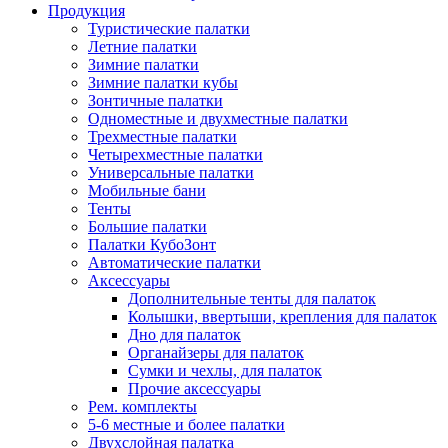
Продукция
Туристические палатки
Летние палатки
Зимние палатки
Зимние палатки кубы
Зонтичные палатки
Одноместные и двухместные палатки
Трехместные палатки
Четырехместные палатки
Универсальные палатки
Мобильные бани
Тенты
Большие палатки
Палатки КубоЗонт
Автоматические палатки
Аксессуары
Дополнительные тенты для палаток
Колышки, ввертыши, крепления для палаток
Дно для палаток
Органайзеры для палаток
Сумки и чехлы, для палаток
Прочие аксессуары
Рем. комплекты
5-6 местные и более палатки
Двухслойная палатка