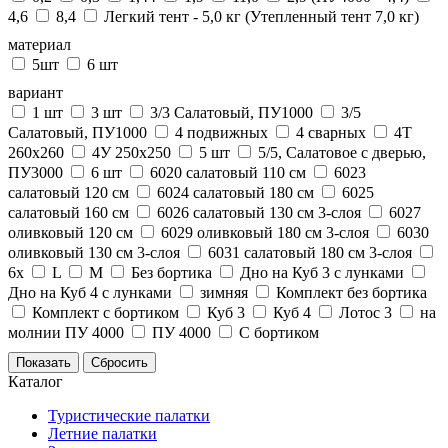
4,6
8,4
Легкий тент - 5,0 кг (Утепленный тент 7,0 кг)
материал
5шт
6 шт
вариант
1 шт
3 шт
3/3 Салатовый, ПУ1000
3/5
Салатовый, ПУ1000
4 подвижных
4 сварных
4Т
260х260
4У 250x250
5 шт
5/5, Салатовое с дверью,
ПУ3000
6 шт
6020 салатовый 110 см
6023
салатовый 120 см
6024 салатовый 180 см
6025
салатовый 160 см
6026 салатовый 130 см 3-слоя
6027
оливковый 120 см
6029 оливковый 180 см 3-слоя
6030
оливковый 130 см 3-слоя
6031 салатовый 180 см 3-слоя
6х
L
M
Без бортика
Дно на Куб 3 с лунками
Дно на Куб 4 с лунками
зимняя
Комплект без бортика
Комплект с бортиком
Куб 3
Куб 4
Лотос 3
на
молнии ПУ 4000
ПУ 4000
С бортиком
Каталог
Туристические палатки
Летние палатки