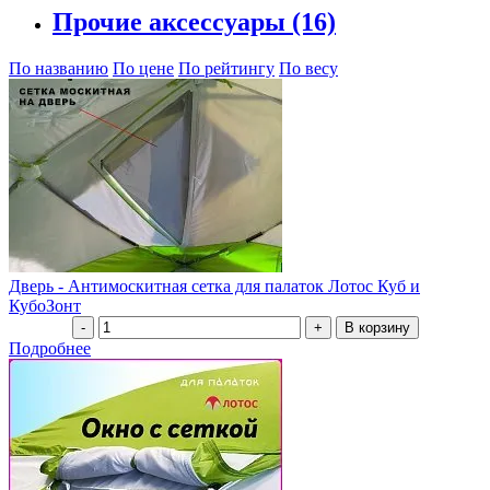
Прочие аксессуары
(16)
По названию
По цене
По рейтингу
По весу
Дверь - Антимоскитная сетка для палаток Лотос Куб и
КубоЗонт
Подробнее