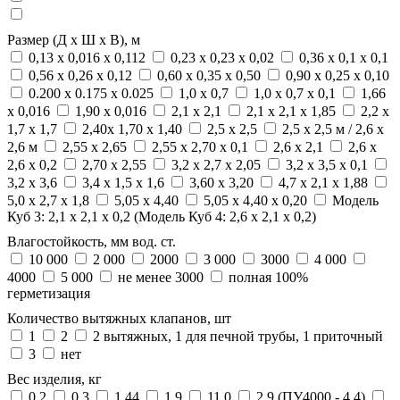
Размер (Д х Ш х В), м
0,13 х 0,016 х 0,112
0,23 х 0,23 х 0,02
0,36 х 0,1 х 0,1
0,56 х 0,26 х 0,12
0,60 х 0,35 х 0,50
0,90 х 0,25 х 0,10
0.200 х 0.175 х 0.025
1,0 х 0,7
1,0 х 0,7 х 0,1
1,66
х 0,016
1,90 х 0,016
2,1 х 2,1
2,1 х 2,1 х 1,85
2,2 х
1,7 х 1,7
2,40х 1,70 х 1,40
2,5 х 2,5
2,5 х 2,5 м / 2,6 х
2,6 м
2,55 х 2,65
2,55 х 2,70 х 0,1
2,6 х 2,1
2,6 х
2,6 х 0,2
2,70 х 2,55
3,2 х 2,7 х 2,05
3,2 х 3,5 х 0,1
3,2 х 3,6
3,4 х 1,5 х 1,6
3,60 x 3,20
4,7 х 2,1 х 1,88
5,0 х 2,7 х 1,8
5,05 х 4,40
5,05 х 4,40 х 0,20
Модель
Куб 3: 2,1 х 2,1 х 0,2 (Модель Куб 4: 2,6 х 2,1 х 0,2)
Влагостойкость, мм вод. ст.
10 000
2 000
2000
3 000
3000
4 000
4000
5 000
не менее 3000
полная 100%
герметизация
Количество вытяжных клапанов, шт
1
2
2 вытяжных, 1 для печной трубы, 1 приточный
3
нет
Вес изделия, кг
0,2
0,3
1,44
1,9
11,0
2,9 (ПУ4000 - 4,4)